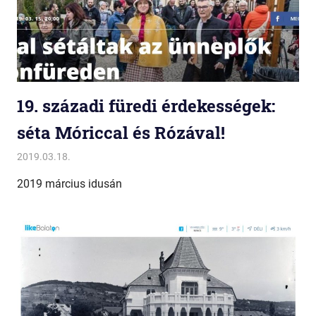
19. századi füredi érdekességek:
séta Móriccal és Rózával!
2019.03.18.
Miklós
Egyéb
2019 március idusán