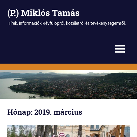
(P.) Miklós Tamás
Hírek, információk Révfülöpről, közéletről és tevékenységemről.
MENU
Skip
to
content
Hónap:
2019. március