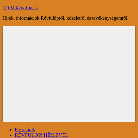
Skip
(P.) Miklós Tamás
to
Hírek, információk Révfülöpről, közéletről és tevékenységemről.
content
Menu
Friss hírek
RÉVFÜLÖPI HÍRLEVÉL