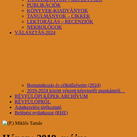
PUBLIKÁCIÓK
KÖNYVEK-KIADVÁNYOK
TANULMÁNYOK – CIKKEK
LEKTORÁLÁS – RECENZIÓK
NEKROLÓGOK
VÁLASZTÁS-2024
Bemutatkozás és célkitűzéseim (2024)
2019-2024 között végzett képviselői munkámról…
RÉVFÜLÖPI KÉPEK ARCHÍVUM
RÉVFÜLÖPRŐL
Adatkezelési tájékoztató
Belépési nyilatkozat (RHE)