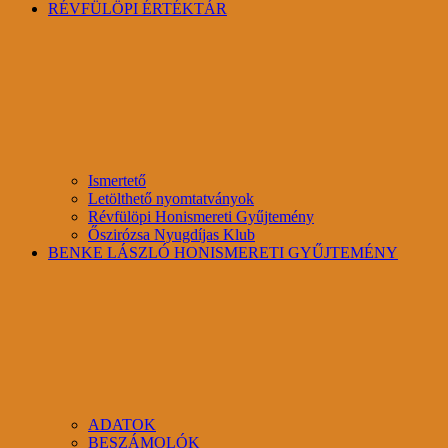
RÉVFÜLÖPI ÉRTÉKTÁR
Ismertető
Letölthető nyomtatványok
Révfülöpi Honismereti Gyűjtemény
Őszirózsa Nyugdíjas Klub
BENKE LÁSZLÓ HONISMERETI GYŰJTEMÉNY
ADATOK
BESZÁMOLÓK