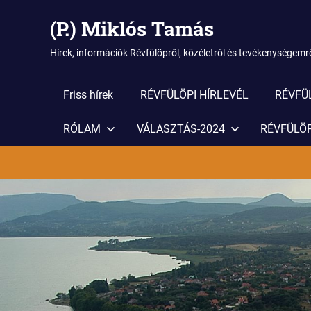
(P.) Miklós Tamás
Hírek, információk Révfülöpről, közéletről és tevékenységemrő
Friss hírek
RÉVFÜLÖPI HÍRLEVÉL
RÉVFÜ
RÓLAM
VÁLASZTÁS-2024
RÉVFÜLÖP
Skip
to
content