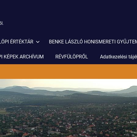
l.
LÖPI ÉRTÉKTÁR
BENKE LÁSZLÓ HONISMERETI GYŰJT
I KÉPEK ARCHÍVUM
RÉVFÜLÖPRŐL
Adatkezelési táj