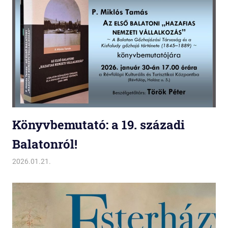
Könyvbemutató: a 19. századi
Balatonról!
2026.01.21.
Miklós
1848. március 15.
,
Anna-bál
,
Balaton
,
Balatonfüred
,
Előadás
,
Honismereti Egyesület
,
Kisfaludy gőzhajó
,
Könyvbemutató