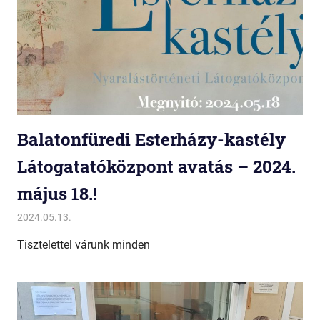
Balatonfüredi Esterházy-kastély
Látogatatóközpont avatás – 2024.
május 18.!
2024.05.13.
Miklós
Anna-bál
,
Balaton
,
Balatonfüred
,
Egyéb
,
Esterházy-
nyaralókastély
Tisztelettel várunk minden