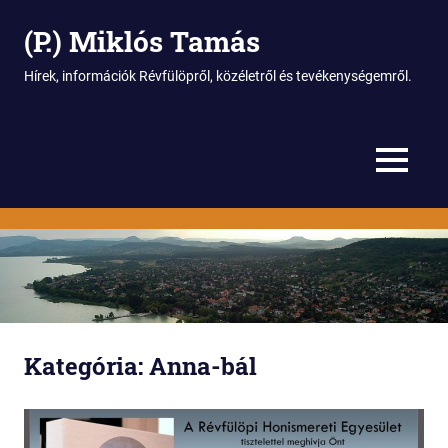
(P.) Miklós Tamás
Hírek, információk Révfülöpről, közéletről és tevékenységemről.
MENU
Skip
to
content
Kategória:
Anna-bál