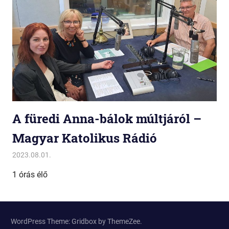
A füredi Anna-bálok múltjáról –
Magyar Katolikus Rádió
2023.08.01.
Miklós
Anna-bál
,
Balaton
,
Balatonfüred
,
Egyéb
1 órás élő
WordPress Theme: Gridbox by ThemeZee.