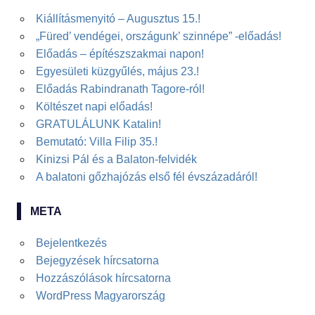
Kiállításmenyitó – Augusztus 15.!
„Füred’ vendégei, országunk’ szinnépe” -előadás!
Előadás – építészszakmai napon!
Egyesületi küzgyűlés, május 23.!
Előadás Rabindranath Tagore-ról!
Költészet napi előadás!
GRATULÁLUNK Katalin!
Bemutató: Villa Filip 35.!
Kinizsi Pál és a Balaton-felvidék
A balatoni gőzhajózás első fél évszázadáról!
META
Bejelentkezés
Bejegyzések hírcsatorna
Hozzászólások hírcsatorna
WordPress Magyarország