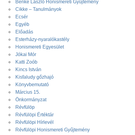
Benke László Honismereti Gyűjtemény
Cikke – Tanulmányok
Ecsér
Egyéb
Előadás
Esterházy-nyaralókastély
Honismereti Egyesület
Jókai Mór
Katti Zoób
Kincs István
Kisfaludy gőzhajó
Könyvbemutató
Március 15.
Önkormányzat
Révfülöp
Révfülöpi Értéktár
Révfülöpi Hírlevél
Révfülöpi Honismereti Gyűjtemény