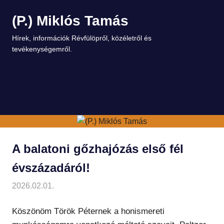
Skip
(P.) Miklós Tamás
to
content
Hírek, információk Révfülöpről, közéletről és
tevékenységemről.
MENU
A balatoni gőzhajózás első fél
évszázadáról!
2026.02.01.
Miklós
Balaton
,
Balatonfüred
,
Egyéb
,
Előadás
,
Honismereti Egyesület
,
Kisfaludy gőzhajó
,
Könyvbemutató
,
Révfülöp
Köszönöm Török Péternek a honismereti