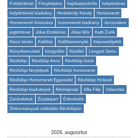
Fotótörténet
Fényképész
hajókatasztrófa
helytörténet
helytörténeti kiadvány
Hertelendy Károly
Honismeret
Honismereti finisszázs
honismereti kiadvány
Jeruzsálem
jogtörténet
Jókai Emlékház
Jókai Mór
Katti Zoób
Kincs István
Kiállítás
Kiállításmenyitó
Képviselőjelölt
Könyvbemutató
közgyűlés
Közélet
Lengyel Samu
Révfülöp
Révfülöp Anno
Révfülöpi fotók
Révfülöpi fényképek
Révfülöpi honismeret
Révfülöpi Honismereti Egyesület
Révfülöpi Hírlevél
Révfülöpi kiadványok
Révhajózás
Villa Filip
Választás
Zarándokok
Északipart
Évfordulók
Önkormányzati működés Révfülöpön
2026. augusztus