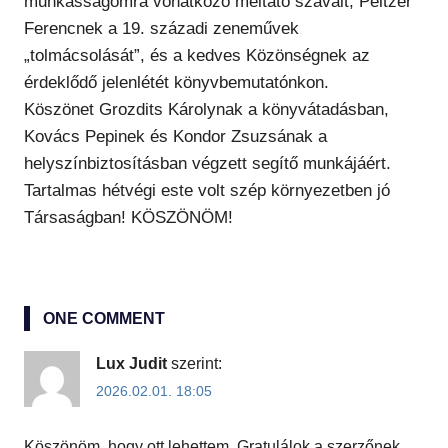
munkásságomra vonatkozó méltató szavait, Peltzer
Ferencnek a 19. századi zeneművek
„tolmácsolását”, és a kedves Közönségnek az
érdeklődő jelenlétét könyvbemutatónkon.
Köszönet Grozdits Károlynak a könyvátadásban,
Kovács Pepinek és Kondor Zsuzsának a
helyszínbiztosításban végzett segítő munkájáért.
Tartalmas hétvégi este volt szép környezetben jó
Társaságban! KÖSZÖNÖM!
ONE COMMENT
Lux Judit
szerint:
2026.02.01. 18:05
Köszönöm, hogy ott lehettem. Gratulálok a szerzőnek