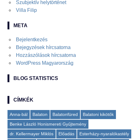
Szubjektív helytörténet
Villa Filip
META
Bejelentkezés
Bejegyzések hírcsatorna
Hozzászólások hírcsatorna
WordPress Magyarország
BLOG STATISTICS
CÍMKÉK
Anna-bál
Balaton
Balatonfüred
Balatoni kikötők
Benke László Honismereti Gyűjtemény
dr. Kellermayer Miklós
Előadás
Esterházy-nyaralókastély