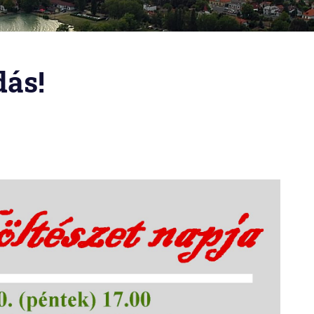
dás!
-nyaralókastély