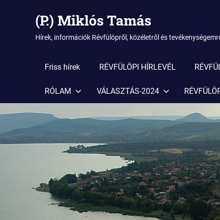
(P.) Miklós Tamás
Hírek, információk Révfülöpről, közéletről és tevékenységemrő
Friss hírek
RÉVFÜLÖPI HÍRLEVÉL
RÉVFÜ
RÓLAM
VÁLASZTÁS-2024
RÉVFÜLÖP
Skip
to
content