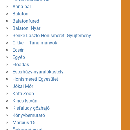
Anna-bál
Balaton
Balatonfüred
Balatoni Nyár
Benke László Honismereti Gyűjtemény
Cikke – Tanulmányok
Ecsér
Egyéb
Előadás
Esterházy-nyaralókastély
Honismereti Egyesület
Jókai Mór
Katti Zoób
Kincs István
Kisfaludy gőzhajó
Könyvbemutató
Március 15.
Önkormányzat