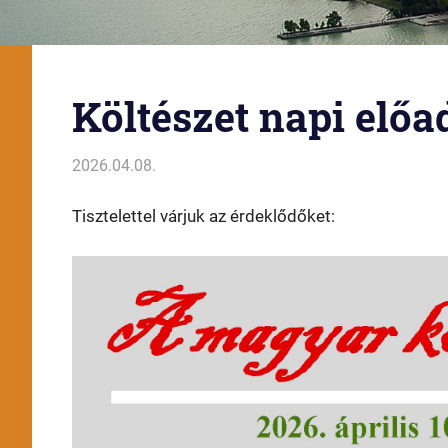
Költészet napi előa
2026.04.08.
Miklós
Balaton
,
Balatonfüred
,
Előadás
,
Esterházy
Tisztelettel várjuk az érdeklődőket: