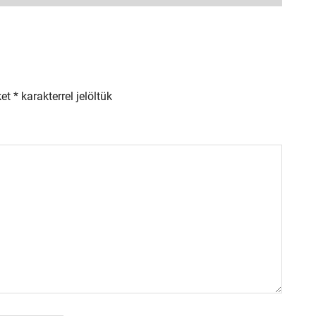
ket
*
karakterrel jelöltük