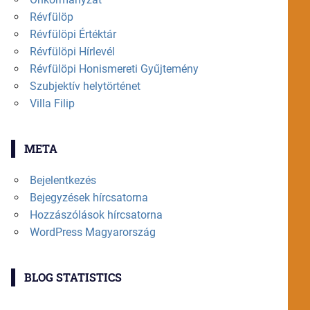
Révfülöp
Révfülöpi Értéktár
Révfülöpi Hírlevél
Révfülöpi Honismereti Gyűjtemény
Szubjektív helytörténet
Villa Filip
META
Bejelentkezés
Bejegyzések hírcsatorna
Hozzászólások hírcsatorna
WordPress Magyarország
BLOG STATISTICS