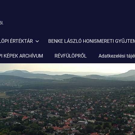
l.
LÖPI ÉRTÉKTÁR
BENKE LÁSZLÓ HONISMERETI GYŰJT
I KÉPEK ARCHÍVUM
RÉVFÜLÖPRŐL
Adatkezelési táj