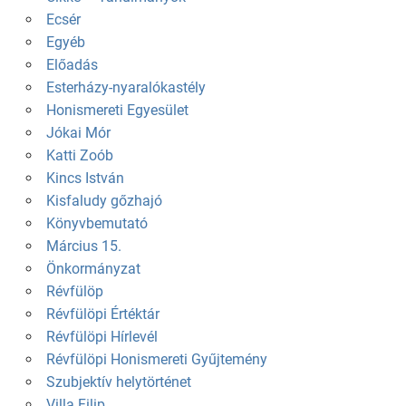
Ecsér
Egyéb
Előadás
Esterházy-nyaralókastély
Honismereti Egyesület
Jókai Mór
Katti Zoób
Kincs István
Kisfaludy gőzhajó
Könyvbemutató
Március 15.
Önkormányzat
Révfülöp
Révfülöpi Értéktár
Révfülöpi Hírlevél
Révfülöpi Honismereti Gyűjtemény
Szubjektív helytörténet
Villa Filip