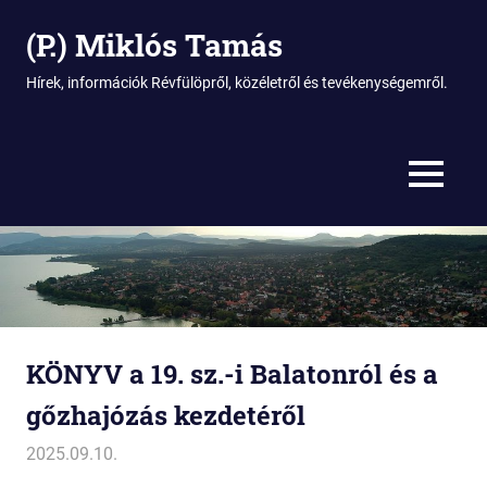
(P.) Miklós Tamás
Hírek, információk Révfülöpről, közéletről és tevékenységemről.
MENU
Skip
to
content
KÖNYV a 19. sz.-i Balatonról és a
gőzhajózás kezdetéről
2025.09.10.
Miklós
Balaton
,
Balatonfüred
,
Előadás
,
Esterházy-
nyaralókastély
,
Könyvbemutató