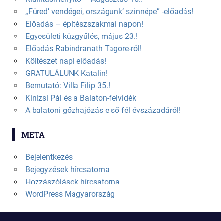
„Füred’ vendégei, országunk’ szinnépe” -előadás!
Előadás – építészszakmai napon!
Egyesületi küzgyűlés, május 23.!
Előadás Rabindranath Tagore-ról!
Költészet napi előadás!
GRATULÁLUNK Katalin!
Bemutató: Villa Filip 35.!
Kinizsi Pál és a Balaton-felvidék
A balatoni gőzhajózás első fél évszázadáról!
META
Bejelentkezés
Bejegyzések hírcsatorna
Hozzászólások hírcsatorna
WordPress Magyarország