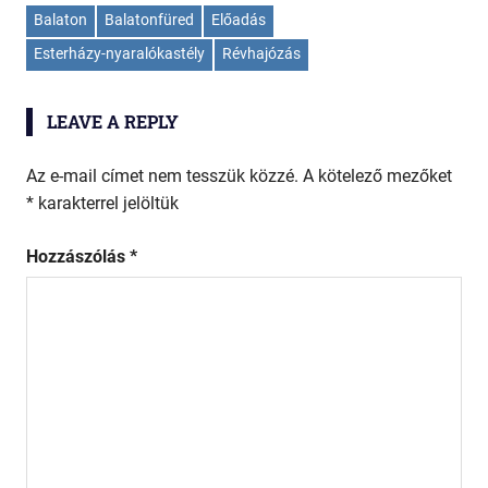
Balaton
Balatonfüred
Előadás
Esterházy-nyaralókastély
Révhajózás
LEAVE A REPLY
Az e-mail címet nem tesszük közzé.
A kötelező mezőket
*
karakterrel jelöltük
Hozzászólás
*