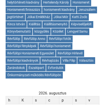
helytörténeti kiadvány
Hertelendy Károly
Honismeret
Honismereti finisszázs
honismereti kiadvány
Jeruzsálem
jogtörténet
Jókai Emlékház
Jókai Mór
Katti Zoób
Kincs István
Kiállítás
Kiállításmenyitó
Képviselőjelölt
Könyvbemutató
közgyűlés
Közélet
Lengyel Samu
Révfülöp
Révfülöp Anno
Révfülöpi fotók
Révfülöpi fényképek
Révfülöpi honismeret
Révfülöpi Honismereti Egyesület
Révfülöpi Hírlevél
Révfülöpi kiadványok
Révhajózás
Villa Filip
Választás
Zarándokok
Északipart
Évfordulók
Önkormányzati működés Révfülöpön
2026. augusztus
h
K
s
c
p
s
v