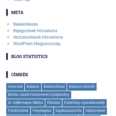
META
Bejelentkezés
Bejegyzések hírcsatorna
Hozzászólások hírcsatorna
WordPress Magyarország
BLOG STATISTICS
CÍMKÉK
Anna-bál
Balaton
Balatonfüred
Balatoni kikötők
Benke László Honismereti Gyűjtemény
dr. Kellermayer Miklós
Előadás
Esterházy-nyaralókastély
Fotótörténet
Fényképész
hajókatasztrófa
helytörténet