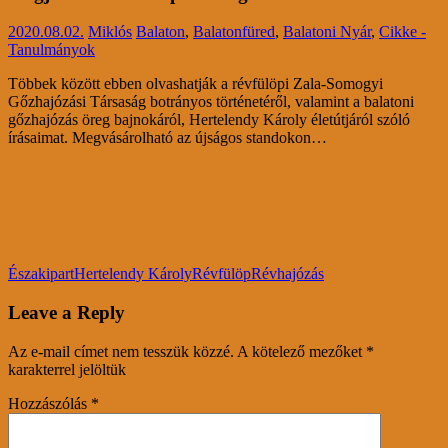
2020.08.02.
Miklós
Balaton
,
Balatonfüred
,
Balatoni Nyár
,
Cikke -
Tanulmányok
Többek között ebben olvashatják a révfülöpi Zala-Somogyi
Gőzhajózási Társaság botrányos történetéről, valamint a balatoni
gőzhajózás öreg bajnokáról, Hertelendy Károly életútjáról szóló
írásaimat. Megvásárolható az újságos standokon…
Északipart
Hertelendy Károly
Révfülöp
Révhajózás
Leave a Reply
Az e-mail címet nem tesszük közzé.
A kötelező mezőket
*
karakterrel jelöltük
Hozzászólás
*