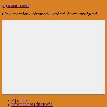
Skip
(P.) Miklós Tamás
to
Hírek, információk Révfülöpről, közéletről és tevékenységemről.
content
Menu
Friss hírek
RÉVFÜLÖPI HÍRLEVÉL