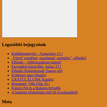
for:
Search
Legutóbbi bejegyzések
Kiállításmenyitó – Augusztus 15.!
„Füred’ vendégei, országunk’ szinnépe” -előadás!
Előadás – építészszakmai napon!
Egyesületi küzgyűlés, május 23.!
Előadás Rabindranath Tagore-ról!
Költészet napi előadás!
GRATULÁLUNK Katalin!
Bemutató: Villa Filip 35.!
Kinizsi Pál és a Balaton-felvidék
A balatoni gőzhajózás első fél évszázadáról!
Meta