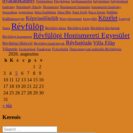
nyaralókastély
Fotótörténet
Fényképész
hajókatasztrófa
helytörténet
helytörténeti
kiadvány
Hertelendy Károly
Honismeret
Honismereti finisszázs
honismereti kiadvány
Jeruzsálem
jogtörténet
Jókai Emlékház
Jókai Mór
Katti Zoób
Kincs István
Kiállítás
Közélet
Képviselőjelölt
Kiállításmenyitó
Könyvbemutató
közgyűlés
Lengyel
Révfülöp
Samu
Révfülöp Anno
Révfülöpi fotók
Révfülöpi fényképek
Révfülöpi Honismereti Egyesület
Révfülöpi honismeret
Révhajózás
Villa Filip
Révfülöpi Hírlevél
Révfülöpi kiadványok
Választás
Zarándokok
Északipart
Évfordulók
Önkormányzati működés Révfülöpön
2026. augusztus
h
K
s
c
p
s
v
1
2
3
4
5
6
7
8
9
10
11
12
13
14
15
16
17
18
19
20
21
22
23
24
25
26
27
28
29
30
31
« jún
Keresés
Search