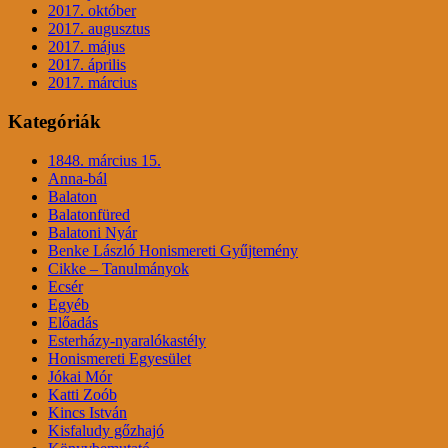
2017. október
2017. augusztus
2017. május
2017. április
2017. március
Kategóriák
1848. március 15.
Anna-bál
Balaton
Balatonfüred
Balatoni Nyár
Benke László Honismereti Gyűjtemény
Cikke – Tanulmányok
Ecsér
Egyéb
Előadás
Esterházy-nyaralókastély
Honismereti Egyesület
Jókai Mór
Katti Zoób
Kincs István
Kisfaludy gőzhajó