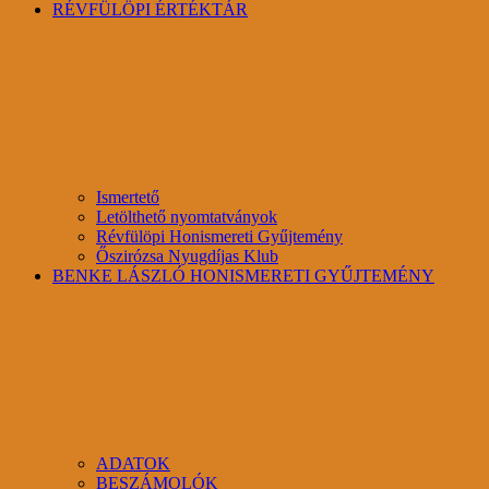
RÉVFÜLÖPI ÉRTÉKTÁR
Ismertető
Letölthető nyomtatványok
Révfülöpi Honismereti Gyűjtemény
Őszirózsa Nyugdíjas Klub
BENKE LÁSZLÓ HONISMERETI GYŰJTEMÉNY
ADATOK
BESZÁMOLÓK