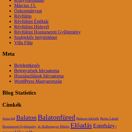
Könyvbemutató
Március 15.
Önkormányzat
Révfülöp
Révfülöpi Értéktár
Révfülöpi Hírlevél
Révfülöpi Honismereti Gyűjtemény
Szubjektív helytörténet
Villa Filip
Meta
Bejelentkezés
Bejegyzések hírcsatorna
Hozzászólások hírcsatorna
WordPress Magyarország
Blog Statistics
Címkék
Balatonfüred
Balaton
Anna-bál
Balatoni kikötők
Benke László
Előadás
Esterházy-
Honismereti Gyűjtemény
dr. Kellermayer Miklós