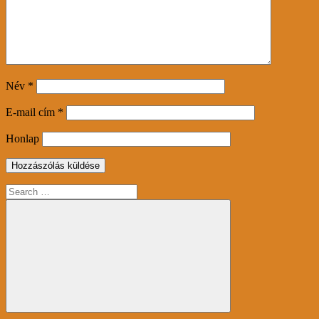
Név
*
E-mail cím
*
Honlap
Search
for:
Search