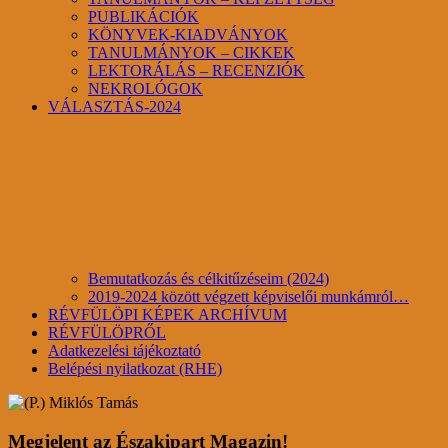
PUBLIKÁCIÓK
KÖNYVEK-KIADVÁNYOK
TANULMÁNYOK – CIKKEK
LEKTORÁLÁS – RECENZIÓK
NEKROLÓGOK
VÁLASZTÁS-2024
Bemutatkozás és célkitűzéseim (2024)
2019-2024 között végzett képviselői munkámról…
RÉVFÜLÖPI KÉPEK ARCHÍVUM
RÉVFÜLÖPRŐL
Adatkezelési tájékoztató
Belépési nyilatkozat (RHE)
Megjelent az Északipart Magazin!