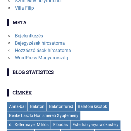
Szubjektív helytörténet
Villa Filip
META
Bejelentkezés
Bejegyzések hírcsatorna
Hozzászólások hírcsatorna
WordPress Magyarország
BLOG STATISTICS
CÍMKÉK
Anna-bál
Balaton
Balatonfüred
Balatoni kikötők
Benke László Honismereti Gyűjtemény
dr. Kellermayer Miklós
Előadás
Esterházy-nyaralókastély