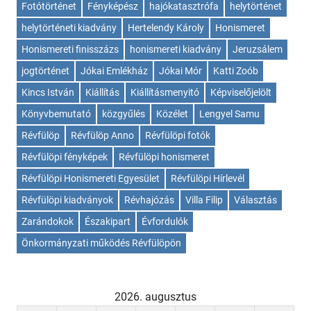
Fotótörténet
Fényképész
hajókatasztrófa
helytörténet
helytörténeti kiadvány
Hertelendy Károly
Honismeret
Honismereti finisszázs
honismereti kiadvány
Jeruzsálem
jogtörténet
Jókai Emlékház
Jókai Mór
Katti Zoób
Kincs István
Kiállítás
Kiállításmenyitó
Képviselőjelölt
Könyvbemutató
közgyűlés
Közélet
Lengyel Samu
Révfülöp
Révfülöp Anno
Révfülöpi fotók
Révfülöpi fényképek
Révfülöpi honismeret
Révfülöpi Honismereti Egyesület
Révfülöpi Hírlevél
Révfülöpi kiadványok
Révhajózás
Villa Filip
Választás
Zarándokok
Északipart
Évfordulók
Önkormányzati működés Révfülöpön
2026. augusztus