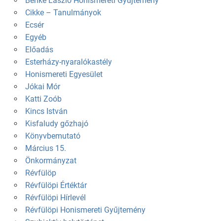
Benke László Honismereti Gyűjtemény
Cikke – Tanulmányok
Ecsér
Egyéb
Előadás
Esterházy-nyaralókastély
Honismereti Egyesület
Jókai Mór
Katti Zoób
Kincs István
Kisfaludy gőzhajó
Könyvbemutató
Március 15.
Önkormányzat
Révfülöp
Révfülöpi Értéktár
Révfülöpi Hírlevél
Révfülöpi Honismereti Gyűjtemény