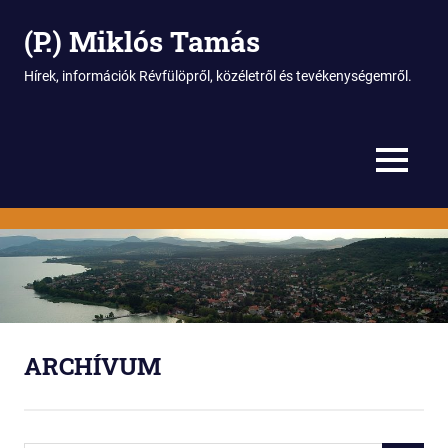
(P.) Miklós Tamás
Hírek, információk Révfülöpről, közéletről és tevékenységemről.
MENU
Skip
to
content
ARCHÍVUM