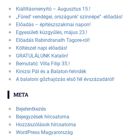
Kiállításmenyitó – Augusztus 15.!
„Füred’ vendégei, országunk’ szinnépe” -előadás!
Előadás – építészszakmai napon!
Egyesületi küzgyűlés, május 23.!
Előadás Rabindranath Tagore-ról!
Költészet napi előadás!
GRATULÁLUNK Katalin!
Bemutató: Villa Filip 35.!
Kinizsi Pál és a Balaton-felvidék
A balatoni gőzhajózás első fél évszázadáról!
META
Bejelentkezés
Bejegyzések hírcsatorna
Hozzászólások hírcsatorna
WordPress Magyarország