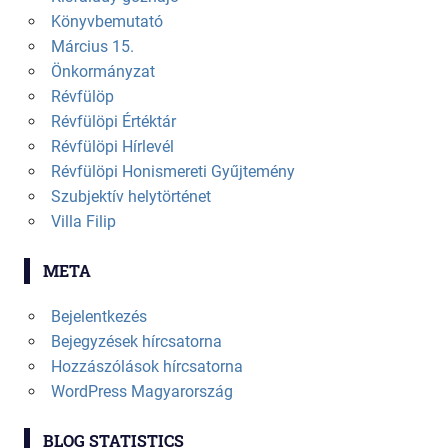
Könyvbemutató
Március 15.
Önkormányzat
Révfülöp
Révfülöpi Értéktár
Révfülöpi Hírlevél
Révfülöpi Honismereti Gyűjtemény
Szubjektív helytörténet
Villa Filip
META
Bejelentkezés
Bejegyzések hírcsatorna
Hozzászólások hírcsatorna
WordPress Magyarország
BLOG STATISTICS