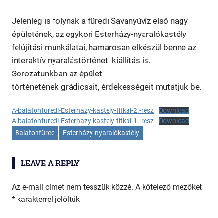
Egyéb
,
Esterházy-nyaralókastély
Jelenleg is folynak a füredi Savanyúvíz első nagy
épületének, az egykori Esterházy-nyaralókastély
felújítási munkálatai, hamarosan elkészül benne az
interaktív nyaralástörténeti kiállítás is.
Sorozatunkban az épület
történetének grádicsait, érdekességeit mutatjuk be.
A-balatonfuredi-Esterhazy-kastely-titkai-2.-resz
Download
A-balatonfuredi-Esterhazy-kastely-titkai-1.-resz
Download
Balatonfüred
Esterházy-nyaralókastély
LEAVE A REPLY
Az e-mail címet nem tesszük közzé.
A kötelező mezőket
*
karakterrel jelöltük