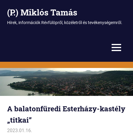
(P.) Miklós Tamás
Hírek, információk Révfülöpről, közéletről és tevékenységemről.
MENU
Skip
to
content
A balatonfüredi Esterházy-kastély
„titkai”
2023.01.16.
Miklós
Balaton
,
Balatonfüred
,
Cikke - Tanulmányok
,