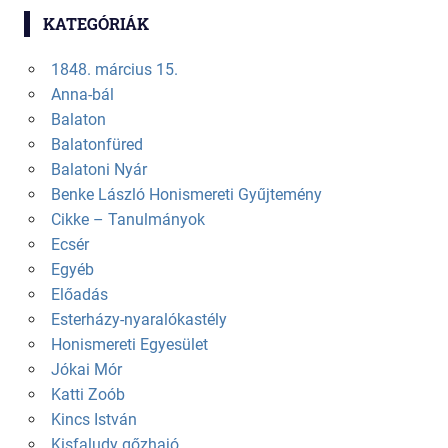
KATEGÓRIÁK
1848. március 15.
Anna-bál
Balaton
Balatonfüred
Balatoni Nyár
Benke László Honismereti Gyűjtemény
Cikke – Tanulmányok
Ecsér
Egyéb
Előadás
Esterházy-nyaralókastély
Honismereti Egyesület
Jókai Mór
Katti Zoób
Kincs István
Kisfaludy gőzhajó