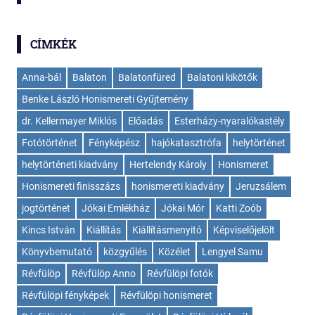
CÍMKÉK
Anna-bál
Balaton
Balatonfüred
Balatoni kikötők
Benke László Honismereti Gyűjtemény
dr. Kellermayer Miklós
Előadás
Esterházy-nyaralókastély
Fotótörténet
Fényképész
hajókatasztrófa
helytörténet
helytörténeti kiadvány
Hertelendy Károly
Honismeret
Honismereti finisszázs
honismereti kiadvány
Jeruzsálem
jogtörténet
Jókai Emlékház
Jókai Mór
Katti Zoób
Kincs István
Kiállítás
Kiállításmenyitó
Képviselőjelölt
Könyvbemutató
közgyűlés
Közélet
Lengyel Samu
Révfülöp
Révfülöp Anno
Révfülöpi fotók
Révfülöpi fényképek
Révfülöpi honismeret