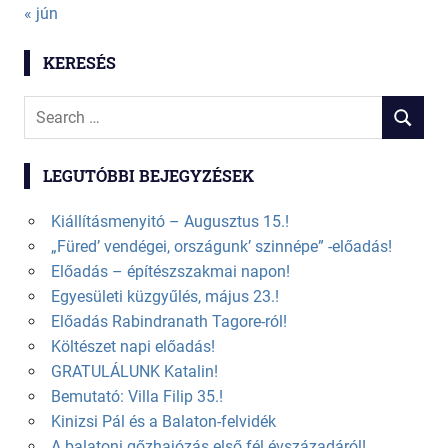
« jún
KERESÉS
Search
SEARCH
for:
LEGUTÓBBI BEJEGYZÉSEK
Kiállításmenyitó – Augusztus 15.!
„Füred’ vendégei, országunk’ szinnépe” -előadás!
Előadás – építészszakmai napon!
Egyesületi küzgyűlés, május 23.!
Előadás Rabindranath Tagore-ról!
Költészet napi előadás!
GRATULÁLUNK Katalin!
Bemutató: Villa Filip 35.!
Kinizsi Pál és a Balaton-felvidék
A balatoni gőzhajózás első fél évszázadáról!