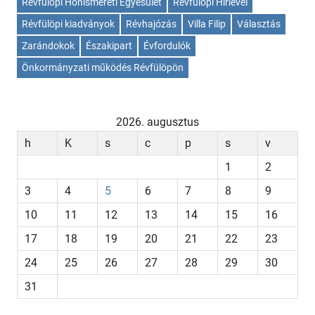
Révfülöpi Honismereti Egyesület
Révfülöpi Hírlevél
Révfülöpi kiadványok
Révhajózás
Villa Filip
Választás
Zarándokok
Északipart
Évfordulók
Önkormányzati működés Révfülöpön
2026. augusztus
h
K
s
c
p
s
v
1
2
3
4
5
6
7
8
9
10
11
12
13
14
15
16
17
18
19
20
21
22
23
24
25
26
27
28
29
30
31